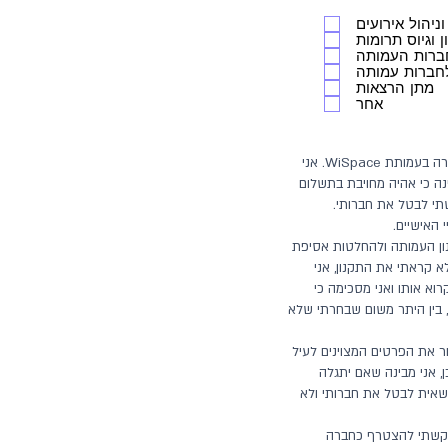
ו
ב
וניהול אירועים
ה
 וגיוס תרומות
חברות העמותה
 לחברות עמותה
מתן הרצאות
אחר
אני, החתומה מטה, מבקשת להצטרף כחברה בעמותת WiSpace. אני
ני מבינה כי אהיה מחויבת בתשלום
תי לבטל את חברותי.
האישיים.
ון העמותה ולהחלטות אסיפת
 קראתי את התקנון, אני
א אותו ואני מסכימה כי
ין, בין היתר משום שבחרתי שלא
ר את הפרטים המצוינים לעיל
ן, אני מבינה שאם יתגלה
רשאית לבטל את חברותי ולא
קשתי להצטרף כחברה