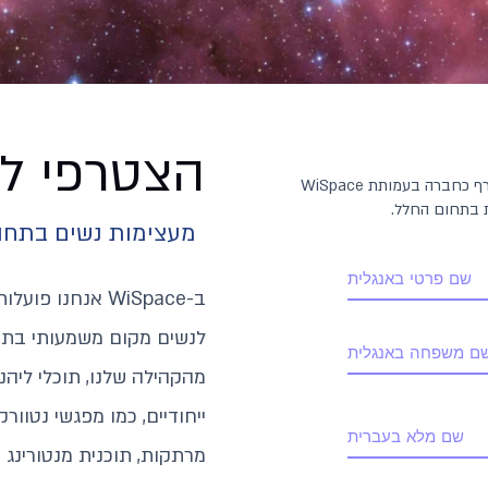
הצטרפי ל-iSpace
אני, החתומה מטה, מבקשת להצטרף כחברה בעמותת WiSpace
ת בתחום החלל.
מעצימות נשים בתחו
ב-WiSpace אנחנו 
לנשים מקום משמעותי בתח
מהקהילה שלנו, תוכלי ליהנ
ייחודיים, כמו מפגשי נטוור
מרתקות, תוכנית מנטורינג א