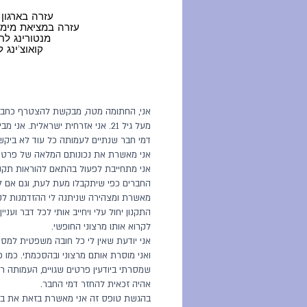
עזרה בארגון 
עזרה במציאת מימון
מנטורינג ל
קואוצ'ינג
מעל גיל 21. אני אזרחית ישראלית. א
דמי חבר שנתיים לעמותה כל עוד לא ביקש
אני מאשרת את נכונותם המלאה של פרטיי 
אני מתחייבת לפעול בהתאם להוראות תקנ
החברים כפי שיתקבלו מעת לעת, וגם אם לא
מאשרת ומצהירה שניתנה לי ההזדמנות לקרו
התקנון יחול עלי ויחייב אותי לכל דבר ועני
לקרוא אותו מרצוני החופשי.
אני יודעת שאין לי כל חובה משפטית למסו
ואני מוסרת אותם מרצוני ובהסכמתי. כמו כ
שמסרתי ביודעין פרטים שגויים, העמותה 
אהיה זכאית להחזר דמי החבר.
בהגשת טופס זה אני מאשרת בזאת את ב